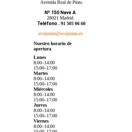
Avenida Real de Pinto
Nº 150 Nave A
28021 Madrid
Teléfono
.
91 505 06 60
ecojuntas@ecojuntas.es
Nuestro horario de
apertura
Lunes
8
:
00
–
14
:
00
15
:
00
–
17
:
00
Martes
8
:
00
–
14
:
00
15
:
00
–
17
:
00
Miércoles
8
:
00
–
14
:
00
15
:
00
–
17
:
00
Jueves
8
:
00
–
14
:
00
15
:
00
–
17
:
00
Viernes
8
:
00
–
14
:
00
15
:
00
–
17
:
00