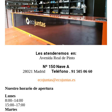
Les atenderemos
en
:
Avenida Real de Pinto
Nº 150 Nave A
Teléfono
.
28021 Madrid
91 505 06 60
ecojuntas@ecojuntas.es
Nuestro horario de apertura
Lunes
8
:
00
–
14
:
00
15
:
00
–
17
:
00
Martes